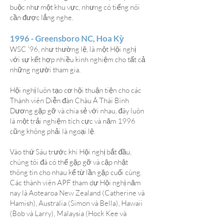
buộc như một khu vực, nhưng có tiếng nói
cần được lắng nghe.
1996 - Greensboro NC, Hoa Kỳ
WSC '96, như thường lệ, là một Hội nghị
với sự kết hợp nhiều kinh nghiệm cho tất cả
những người tham gia.
Hội nghị luôn tạo cơ hội thuận tiện cho các
Thành viên Diễn đàn Châu Á Thái Bình
Dương gặp gỡ và chia sẻ với nhau, đây luôn
là một trải nghiệm tích cực và năm 1996
cũng không phải là ngoại lệ.
Vào thứ Sáu trước khi Hội nghị bắt đầu,
chúng tôi đã có thể gặp gỡ và cập nhật
thông tin cho nhau kể từ lần gặp cuối cùng.
Các thành viên APF tham dự Hội nghị năm
nay là Aotearoa New Zealand (Catherine và
Hamish), Australia (Simon và Bella), Hawaii
(Bob và Larry), Malaysia (Hock Kee và