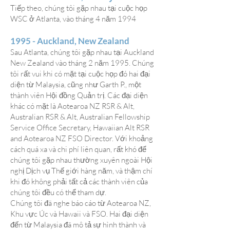
Tiếp theo, chúng tôi gặp nhau tại cuộc họp
WSC ở Atlanta, vào tháng 4 năm 1994
1995 - Auckland, New Zealand
Sau Atlanta, chúng tôi gặp nhau tại Auckland
New Zealand vào tháng 2 năm 1995. Chúng
tôi rất vui khi có mặt tại cuộc họp đó hai đại
diện từ Malaysia, cũng như Garth P., một
thành viên Hội đồng Quản trị. Các đại diện
khác có mặt là Aotearoa NZ RSR & Alt,
Australian RSR & Alt, Australian Fellowship
Service Office Secretary, Hawaiian Alt RSR
and Aotearoa NZ FSO Director. Với khoảng
cách quá xa và chi phí liên quan, rất khó để
chúng tôi gặp nhau thường xuyên ngoài Hội
nghị Dịch vụ Thế giới hàng năm, và thậm chí
khi đó không phải tất cả các thành viên của
chúng tôi đều có thể tham dự.
Chúng tôi đã nghe báo cáo từ Aotearoa NZ,
Khu vực Úc và Hawaii và FSO. Hai đại diện
đến từ Malaysia đã mô tả sự hình thành và