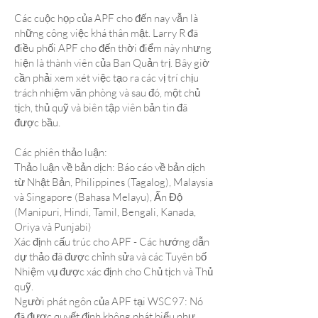
Các cuộc họp của APF cho đến nay vẫn là
những công việc khá thân mật. Larry R đã
điều phối APF cho đến thời điểm này nhưng
hiện là thành viên của Ban Quản trị. Bây giờ
cần phải xem xét việc tạo ra các vị trí chịu
trách nhiệm văn phòng và sau đó, một chủ
tịch, thủ quỹ và biên tập viên bản tin đã
được bầu.
Các phiên thảo luận:
Thảo luận về bản dịch: Báo cáo về bản dịch
từ Nhật Bản, Philippines (Tagalog), Malaysia
và Singapore (Bahasa Melayu), Ấn Độ
(Manipuri, Hindi, Tamil, Bengali, Kanada,
Oriya và Punjabi)
Xác định cấu trúc cho APF - Các hướng dẫn
dự thảo đã được chỉnh sửa và các Tuyên bố
Nhiệm vụ được xác định cho Chủ tịch và Thủ
quỹ.
Người phát ngôn của APF tại WSC97: Nó
đã được quyết định không phát biểu như