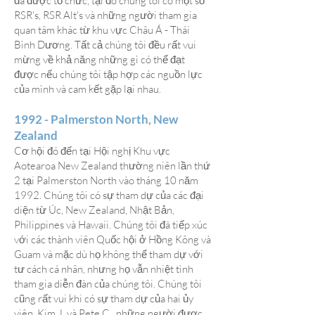
đã được tổ chức, tại đó chúng tôi có một số
RSR's, RSR Alt's và những người tham gia
quan tâm khác từ khu vực Châu Á - Thái
Bình Dương. Tất cả chúng tôi đều rất vui
mừng về khả năng những gì có thể đạt
được nếu chúng tôi tập hợp các nguồn lực
của mình và cam kết gặp lại nhau.
1992 - Palmerston North, New
Zealand
Cơ hội đó đến tại Hội nghị Khu vực
Aotearoa New Zealand thường niên lần thứ
2 tại Palmerston North vào tháng 10 năm
1992. Chúng tôi có sự tham dự của các đại
diện từ Úc, New Zealand, Nhật Bản,
Philippines và Hawaii. Chúng tôi đã tiếp xúc
với các thành viên Quốc hội ở Hồng Kông và
Guam và mặc dù họ không thể tham dự với
tư cách cá nhân, nhưng họ vẫn nhiệt tình
tham gia diễn đàn của chúng tôi. Chúng tôi
cũng rất vui khi có sự tham dự của hai ủy
viên, Kim J. và Pete C., những người được