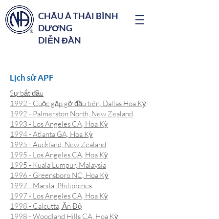
CHÂU Á THÁI BÌNH
DƯƠNG
DIỄN ĐÀN
Lịch sử APF
Sự bắt đầu
1992 - Cuộc gặp gỡ đầu tiên, Dallas Hoa Kỳ
1992 - Palmerston North, New Zealand
1993 - Los Angeles CA, Hoa Kỳ
1994 - Atlanta GA, Hoa Kỳ
1995 - Auckland, New Zealand
1995 - Los Angeles CA, Hoa Kỳ
1995 - Kuala Lumpur, Malaysia
1996 - Greensboro NC, Hoa Kỳ
1997 - Manila, Philippines
1997 - Los Angeles CA, Hoa Kỳ
1998 - Calcutta, Ấn Độ
1998 - Woodland Hills CA, Hoa Kỳ