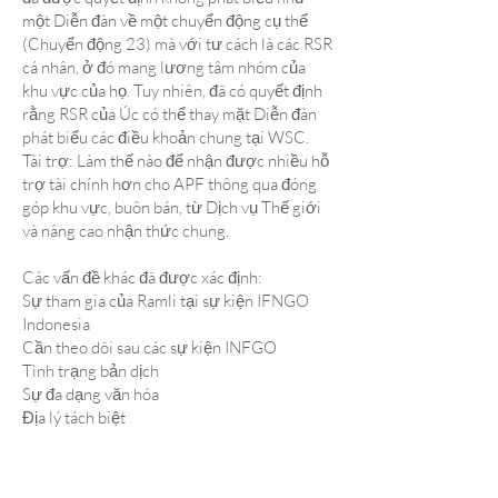
một Diễn đàn về một chuyển động cụ thể
(Chuyển động 23) mà với tư cách là các RSR
cá nhân, ở đó mang lương tâm nhóm của
khu vực của họ. Tuy nhiên, đã có quyết định
rằng RSR của Úc có thể thay mặt Diễn đàn
phát biểu các điều khoản chung tại WSC.
Tài trợ: Làm thế nào để nhận được nhiều hỗ
trợ tài chính hơn cho APF thông qua đóng
góp khu vực, buôn bán, từ Dịch vụ Thế giới
và nâng cao nhận thức chung.
Các vấn đề khác đã được xác định:
Sự tham gia của Ramli tại sự kiện IFNGO
Indonesia
Cần theo dõi sau các sự kiện INFGO
Tình trạng bản dịch
Sự đa dạng văn hóa
Địa lý tách biệt
Các khía cạnh chính trị và pháp lý đối với
H&I
NZ và Nhật Bản đủ điều kiện để được hỗ