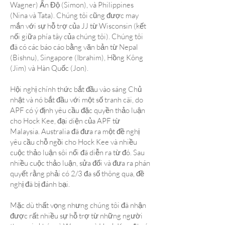
Wagner) Ấn Độ (Simon), và Philippines
(Nina và Tata). Chúng tôi cũng được may
mắn với sự hỗ trợ của JJ từ Wisconsin (kết
nối giữa phía tây của chúng tôi). Chúng tôi
đã có các báo cáo bằng văn bản từ Nepal
(Bishnu), Singapore (Ibrahim), Hồng Kông
(Jim) và Hàn Quốc (Jon).
Hội nghị chính thức bắt đầu vào sáng Chủ
nhật và nó bắt đầu với một số tranh cãi, do
APF có ý định yêu cầu đặc quyền thảo luận
cho Hock Kee, đại diện của APF từ
Malaysia. Australia đã đưa ra một đề nghị
yêu cầu chỗ ngồi cho Hock Kee và nhiều
cuộc thảo luận sôi nổi đã diễn ra từ đó. Sau
nhiều cuộc thảo luận, sửa đổi và đưa ra phán
quyết rằng phải có 2/3 đa số thông qua, đề
nghị đã bị đánh bại.
Mặc dù thất vọng nhưng chúng tôi đã nhận
được rất nhiều sự hỗ trợ từ những người