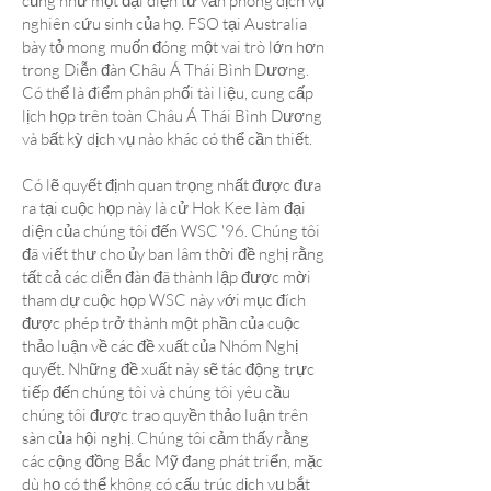
cũng như một đại diện từ văn phòng dịch vụ
nghiên cứu sinh của họ. FSO tại Australia
bày tỏ mong muốn đóng một vai trò lớn hơn
trong Diễn đàn Châu Á Thái Bình Dương.
Có thể là điểm phân phối tài liệu, cung cấp
lịch họp trên toàn Châu Á Thái Bình Dương
và bất kỳ dịch vụ nào khác có thể cần thiết.
Có lẽ quyết định quan trọng nhất được đưa
ra tại cuộc họp này là cử Hok Kee làm đại
diện của chúng tôi đến WSC '96. Chúng tôi
đã viết thư cho ủy ban lâm thời đề nghị rằng
tất cả các diễn đàn đã thành lập được mời
tham dự cuộc họp WSC này với mục đích
được phép trở thành một phần của cuộc
thảo luận về các đề xuất của Nhóm Nghị
quyết. Những đề xuất này sẽ tác động trực
tiếp đến chúng tôi và chúng tôi yêu cầu
chúng tôi được trao quyền thảo luận trên
sàn của hội nghị. Chúng tôi cảm thấy rằng
các cộng đồng Bắc Mỹ đang phát triển, mặc
dù họ có thể không có cấu trúc dịch vụ bắt