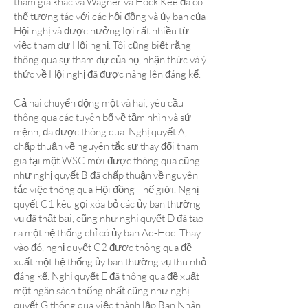
tham gia khác và Wagner và Hock Kee đã có
thể tương tác với các hội đồng và ủy ban của
Hội nghị và được hưởng lợi rất nhiều từ
việc tham dự Hội nghị. Tôi cũng biết rằng
thông qua sự tham dự của họ, nhận thức và ý
thức về Hội nghị đã được nâng lên đáng kể.
Cả hai chuyển động một và hai, yêu cầu
thông qua các tuyên bố về tầm nhìn và sứ
mệnh, đã được thông qua. Nghị quyết A,
chấp thuận về nguyên tắc sự thay đổi tham
gia tại một WSC mới được thông qua cũng
như nghị quyết B đã chấp thuận về nguyên
tắc việc thông qua Hội đồng Thế giới. Nghị
quyết C1 kêu gọi xóa bỏ các ủy ban thường
vụ đã thất bại, cũng như nghị quyết D đã tạo
ra một hệ thống chỉ có ủy ban Ad-Hoc. Thay
vào đó, nghị quyết C2 được thông qua đề
xuất một hệ thống ủy ban thường vụ thu nhỏ
đáng kể. Nghị quyết E đã thông qua đề xuất
một ngân sách thống nhất cũng như nghị
quyết G thông qua việc thành lập Ban Nhân