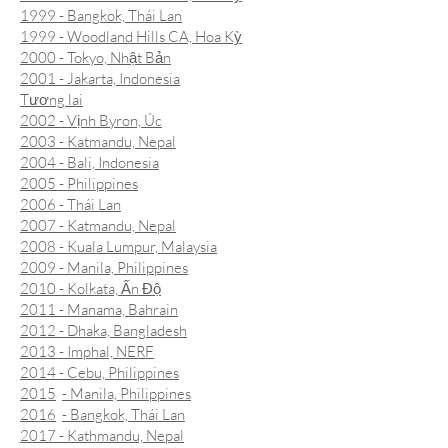
1999 - Bangkok, Thái Lan
1999 - Woodland Hills CA, Hoa Kỳ
2000 - Tokyo, Nhật Bản
2001 - Jakarta, Indonesia
Tương lai
2002 - Vịnh Byron, Úc
2003 - Katmandu, Nepal
2004 - Bali, Indonesia
2005 - Philippines
2006 - Thái Lan
2007 - Katmandu, Nepal
2008 - Kuala Lumpur, Malaysia
2009 - Manila, Philippines
2010 - Kolkata, Ấn Độ
2011 - Manama, Bahrain
2012 - Dhaka, Bangladesh
2013 - Imphal, NERF
2014 - Cebu, Philippines
2015
- Manila, Philippines
2016
- Bangkok, Thái Lan
2017 - Kathmandu, Nepal