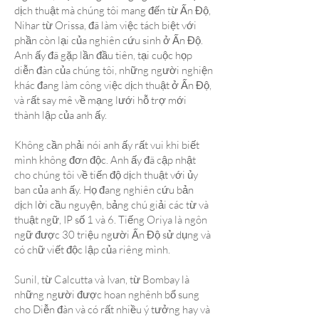
dịch thuật mà chúng tôi mang đến từ Ấn Độ,
Nihar từ Orissa, đã làm việc tách biệt với
phần còn lại của nghiên cứu sinh ở Ấn Độ.
Anh ấy đã gặp lần đầu tiên, tại cuộc họp
diễn đàn của chúng tôi, những người nghiện
khác đang làm công việc dịch thuật ở Ấn Độ,
và rất say mê về mạng lưới hỗ trợ mới
thành lập của anh ấy.
Không cần phải nói anh ấy rất vui khi biết
mình không đơn độc. Anh ấy đã cập nhật
cho chúng tôi về tiến độ dịch thuật với ủy
ban của anh ấy. Họ đang nghiên cứu bản
dịch lời cầu nguyện, bảng chú giải các từ và
thuật ngữ, IP số 1 và 6. Tiếng Oriya là ngôn
ngữ được 30 triệu người Ấn Độ sử dụng và
có chữ viết độc lập của riêng mình.
Sunil, từ Calcutta và Ivan, từ Bombay là
những người được hoan nghênh bổ sung
cho Diễn đàn và có rất nhiều ý tưởng hay và